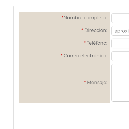
*
Nombre completo:
*
Dirección:
*
Teléfono:
*
Correo electrónico:
*
Mensaje: